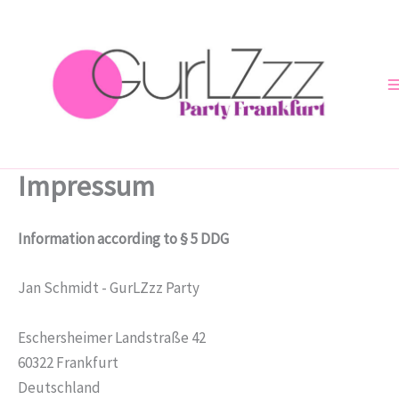
Zum
Inhalt
springen
Impressum
Information according to § 5 DDG
Jan Schmidt - GurLZzz Party
Eschersheimer Landstraße 42
60322 Frankfurt
Deutschland